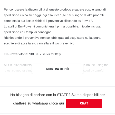
Per conoscere la disponibilità di questo prodotto e sapere costi e tempi di
spedizione clicca su " aggiungi alla lista " ,se hai bisogno di altri prodotti
completa la tua lista e richiedi il preventivo cliccando su " invia ".
Lo staff di Em-Power ti comunicherà il prima possibile, il totale inclusa
spedizione ed i tempi di consegna.
Richiedendo il preventivo non sei obbligato ad acquistare nulla, potrai
scegliere di accettare o cancellare il tuo preventivo.
Em-Power official SKUNK2 seller for Italy.
All Skunk2 products are carefully planned and designed in-house using the
MOSTRA DI PIÙ
latest computer simulation and modeling techniques, followed by careful
testing in controlled laboratory environments using state-of-the-art
equipment. Each product is then subjected to rigorous dyno, street, and race
track testing to ensure proper performance in the most extreme conditions.
For these reasons, top street cars and race cars worldwide rely on Skunk2
Ho bisogno di parlare con lo STAFF? Siamo disponibili per
products.
chattare su whatsapp clicca qui
CHAT
For availability of this product and to know costs and delivery times click on "