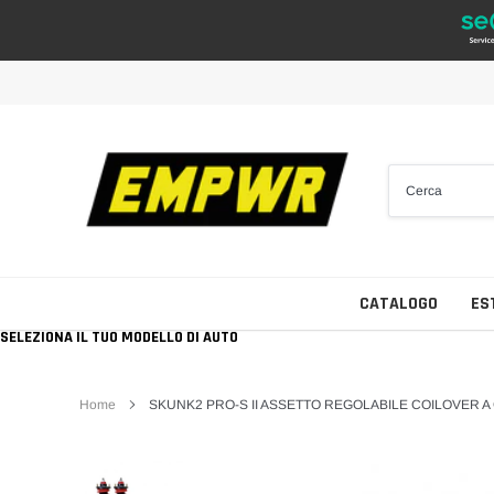
Vai
direttamente
ai
contenuti
CATALOGO
ES
SELEZIONA IL TUO MODELLO DI AUTO
Home
SKUNK2 PRO-S II ASSETTO REGOLABILE COILOVER A 
Tutti i Brand
Collettori D'aspirazione
Cerchi da 14"