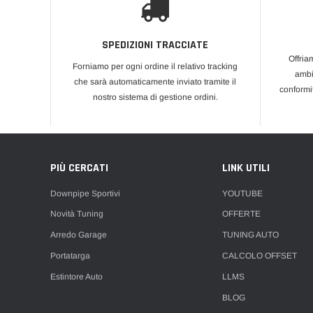
SPEDIZIONI TRACCIATE
Offria
Forniamo per ogni ordine il relativo tracking
ambi
che sarà automaticamente inviato tramite il
conformi
nostro sistema di gestione ordini.
PIÙ CERCATI
LINK UTILI
Downpipe Sportivi
YOUTUBE
Novità Tuning
OFFERTE
Arredo Garage
TUNING AUTO
Portatarga
CALCOLO OFFSET
Estintore Auto
LLMS
BLOG