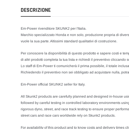
DESCRIZIONE
Em-Power rivenditore SKUNK2 per l'Italia.
Marchio specializzato Honda e non solo, produzione propria di dive
vuole la sua parte. Altissimi standard qualitativi di costruzione.
Per conoscere la disponibilità di questo prodotto e sapere costi e tempi
di altri prodotti completa la tua lista e richiedi il preventivo cliccando su
Lo staff di Em-Power ti comunicherà il prima possibile, il totale inclu
Richiedendo il preventivo non sei obbligato ad acquistare nulla, potrai
Em-Power official SKUNK2 seller for Italy.
All Skunk2 products are carefully planned and designed in-house usi
followed by careful testing in controlled laboratory environments usin
rigorous dyno, street, and race track testing to ensure proper perfor
street cars and race cars worldwide rely on Skunk2 products.
For availability of this product and to know costs and delivery times cli