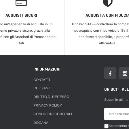
ACQUISTI SICURI
ACQUISTA CON FIDUCI
mo un'esperienza di acquisto in un
Il nostro STAFF controllerà la compati
ente privato e sicuro, grazie alla
tuo acquisto con il tuo veicolo. Se il
tà con gli Standard di Protezione dei
non fosse disponibile, ti propor
Dati.
alternativa.
INFORMAZIONI
CONTATTI
CHI SIAMO
UNISCITI AL
DIRITTO DI RECESSO
Scopri le ultime
PRIVACY POLICY
CONDIZIONI GENERALI
DOGANA
Acconsento al