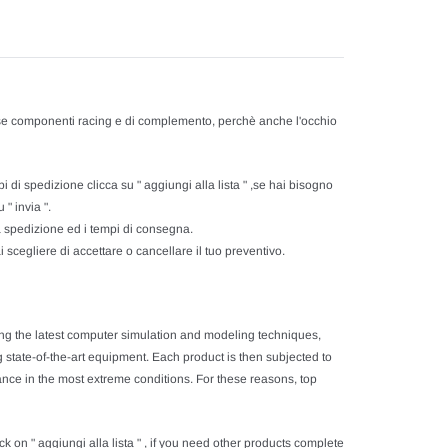
rse componenti racing e di complemento, perchè anche l'occhio
 di spedizione clicca su " aggiungi alla lista " ,se hai bisogno
 " invia ".
sa spedizione ed i tempi di consegna.
 scegliere di accettare o cancellare il tuo preventivo.
ng the latest computer simulation and modeling techniques,
g state-of-the-art equipment. Each product is then subjected to
mance in the most extreme conditions. For these reasons, top
ck on " aggiungi alla lista " , if you need other products complete