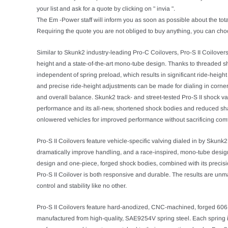
your list and ask for a quote by clicking on " invia ".
The Em -Power staff will inform you as soon as possible about the tota
Requiring the quote you are not obliged to buy anything, you can choo
Similar to Skunk2 industry-leading Pro-C Coilovers, Pro-S II Coilovers 
height and a state-of-the-art mono-tube design. Thanks to threaded sh
independent of spring preload, which results in significant ride-height
and precise ride-height adjustments can be made for dialing in corne
and overall balance. Skunk2 track- and street-tested Pro-S II shock va
performance and its all-new, shortened shock bodies and reduced sha
onlowered vehicles for improved performance without sacrificing comf
Pro-S II Coilovers feature vehicle-specific valving dialed in by Skun
dramatically improve handling, and a race-inspired, mono-tube desi
design and one-piece, forged shock bodies, combined with its precis
Pro-S II Coilover is both responsive and durable. The results are unma
control and stability like no other.
Pro-S II Coilovers feature hard-anodized, CNC-machined, forged 6
manufactured from high-quality, SAE9254V spring steel. Each spring 