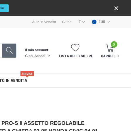
×
Più
EUR
IT
Auto In Vendita
Guide
0
Il mio account
LISTA DEI DESIDERI
CARRELLO
Ciao.
Accedi
Novità
TO IN VENDITA
 PRO-S II ASSETTO REGOLABILE