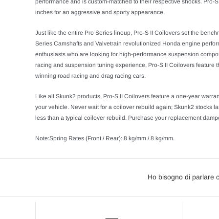
performance and is custom-matched to their respective shocks. Pro-S I
inches for an aggressive and sporty appearance.
Just like the entire Pro Series lineup, Pro-S II Coilovers set the be
Series Camshafts and Valvetrain revolutionized Honda engine performanc
enthusiasts who are looking for high-performance suspension compon
racing and suspension tuning experience, Pro-S II Coilovers featur
winning road racing and drag racing cars.
Like all Skunk2 products, Pro-S II Coilovers feature a one-year warran
your vehicle. Never wait for a coilover rebuild again; Skunk2 stocks l
less than a typical coilover rebuild. Purchase your replacement damp
Note:Spring Rates (Front / Rear): 8 kg/mm / 8 kg/mm.
Ho bisogno di parlare 