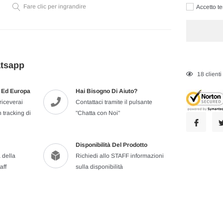
Fare clic per ingrandire
Accetto te
atsapp
Inserimento
18
client
del
ia Ed Europa
Hai Bisogno Di Aiuto?
prodotto
riceverai
Contattaci tramite il pulsante
nel
 tracking di
"Chatta con Noi"
carrello
Disponibilità Del Prodotto
 della
Richiedi allo STAFF informazioni
aff
sulla disponibilità