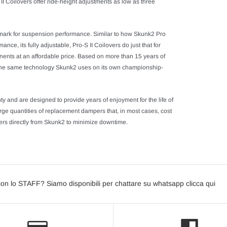
I Coilovers offer ride-height adjustments as low as three
nchmark for suspension performance. Similar to how Skunk2 Pro
e, its fully adjustable, Pro-S II Coilovers do just that for
ents at an affordable price. Based on more than 15 years of
e the same technology Skunk2 uses on its own championship-
ty and are designed to provide years of enjoyment for the life of
arge quantities of replacement dampers that, in most cases, cost
ers directly from Skunk2 to minimize downtime.
con lo STAFF? Siamo disponibili per chattare su whatsapp clicca qui