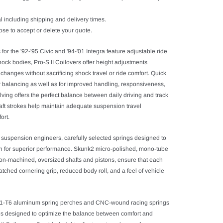
l including shipping and delivery times.
se to accept or delete your quote.
for the '92-'95 Civic and '94-'01 Integra feature adjustable ride
ock bodies, Pro-S II Coilovers offer height adjustments
 changes without sacrificing shock travel or ride comfort. Quick
r balancing as well as for improved handling, responsiveness,
lving offers the perfect balance between daily driving and track
ft strokes help maintain adequate suspension travel
ort.
k2 suspension engineers, carefully selected springs designed to
gn for superior performance. Skunk2 micro-polished, mono-tube
ion-machined, oversized shafts and pistons, ensure that each
tched cornering grip, reduced body roll, and a feel of vehicle
061-T6 aluminum spring perches and CNC-wound racing springs
is designed to optimize the balance between comfort and