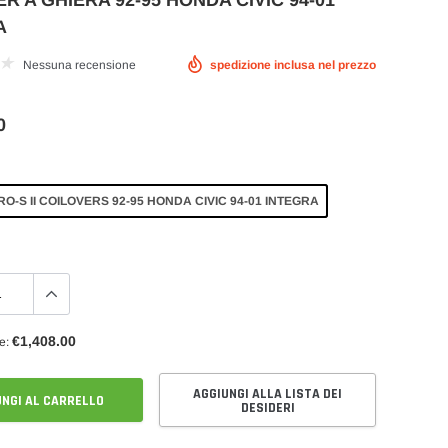
R A GHIERA 92-95 HONDA CIVIC 94-01
A
Nessuna recensione
spedizione inclusa nel prezzo
0
le
Pompa Benzina
Fuel Rail e Rampe Iniettori Maggiorate
Serbatoio Carburante Sportivo
O-S II COILOVERS 92-95 HONDA CIVIC 94-01 INTEGRA
€1,408.00
e:
AGGIUNGI ALLA LISTA DEI
NGI AL CARRELLO
DESIDERI