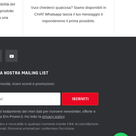
bilità del
Vuoi chiederci qualcosa? Siamo disponibili in
 prodotto
CHAT Whatsapp lascia il tuo messaggio ti
rà una
risponderemo il prima possibile.
LA NOSTRA MAILING LIST
 novità, ricevi sconti e promozioni.
 trattamento dei miei dati per ricevere newsletter, offerte e
a Em-Power.it. Ho letto la
privacy policy
.
vo e revocabile in qualsiasi momento tramite il link di cancellazione
mail. Riceverai un'email per confermare l'iscrizione.