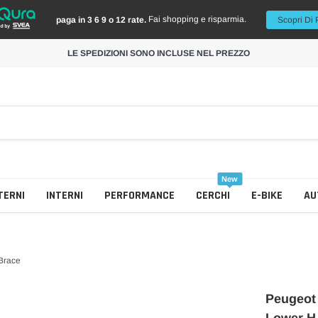
Fai shopping e risparmia.
paga in 3 6 9 o 12 rate.
Scopri Di 
LE SPEDIZIONI SONO INCLUSE NEL PREZZO
New
TERNI
INTERNI
PERFORMANCE
CERCHI
E-BIKE
AU
-Brace
Peugeot 
Collettore Scarico
Cerchi Colorati