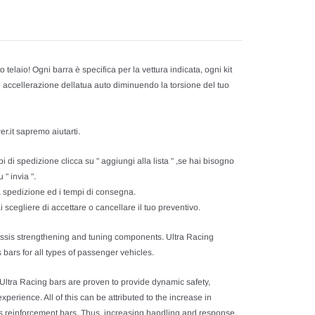
 telaio! Ogni barra è specifica per la vettura indicata, ogni kit
 e accellerazione dellatua auto diminuendo la torsione del tuo
r.it sapremo aiutarti.
 di spedizione clicca su " aggiungi alla lista " ,se hai bisogno
 " invia ".
sa spedizione ed i tempi di consegna.
 scegliere di accettare o cancellare il tuo preventivo.
assis strengthening and tuning components. Ultra Racing
bars for all types of passenger vehicles.
 Ultra Racing bars are proven to provide dynamic safety,
perience. All of this can be attributed to the increase in
ssis reinforcement bars. Thus, increasing handling and response,