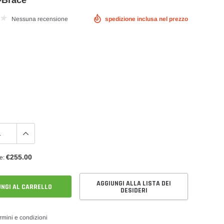
-Brace
Nessuna recensione
spedizione inclusa nel prezzo
le
Pompa Benzina
Fuel Rail e Rampe Iniettori Maggiorate
Serbatoio Carburante Sportivo
€255.00
e:
AGGIUNGI ALLA LISTA DEI
NGI AL CARRELLO
DESIDERI
rmini e condizioni