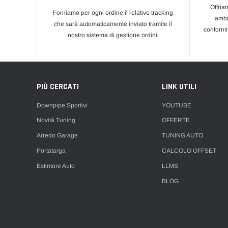
Offria
Forniamo per ogni ordine il relativo tracking
ambi
che sarà automaticamente inviato tramite il
conformi
nostro sistema di gestione ordini.
PIÙ CERCATI
LINK UTILI
Downpipe Sportivi
YOUTUBE
Novità Tuning
OFFERTE
Arredo Garage
TUNING AUTO
Portatarga
CALCOLO OFFSET
Estintore Auto
LLMS
BLOG