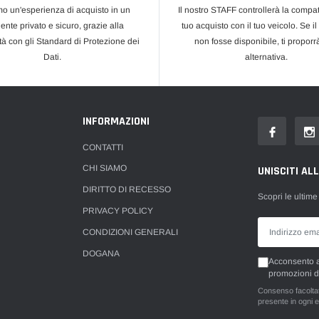
mo un'esperienza di acquisto in un
Il nostro STAFF controllerà la compati
ente privato e sicuro, grazie alla
tuo acquisto con il tuo veicolo. Se il
tà con gli Standard di Protezione dei
non fosse disponibile, ti propor
Dati.
alternativa.
INFORMAZIONI
CONTATTI
CHI SIAMO
UNISCITI AL
DIRITTO DI RECESSO
Scopri le ultime
PRIVACY POLICY
CONDIZIONI GENERALI
DOGANA
Acconsento al
promozioni d
Consenso facoltati
presente in ogni e