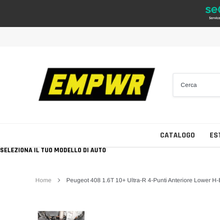
Vai
direttamente
ai
contenuti
CATALOGO
ES
SELEZIONA IL TUO MODELLO DI AUTO
Home
Peugeot 408 1.6T 10+ Ultra-R 4-Punti Anteriore Lower H
Tutti i Brand
Collettori D'aspirazione
Cerchi da 14"