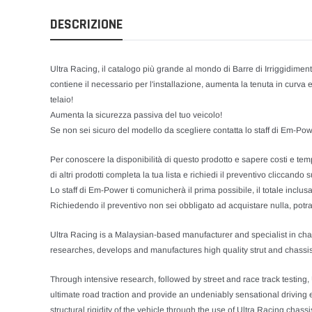
DESCRIZIONE
Ultra Racing, il catalogo più grande al mondo di Barre di Irriggidimento
contiene il necessario per l'installazione, aumenta la tenuta in curva
telaio!
Aumenta la sicurezza passiva del tuo veicolo!
Se non sei sicuro del modello da scegliere contatta lo staff di Em-Powe
Per conoscere la disponibilità di questo prodotto e sapere costi e tempi
di altri prodotti completa la tua lista e richiedi il preventivo cliccando su
Lo staff di Em-Power ti comunicherà il prima possibile, il totale inclu
Richiedendo il preventivo non sei obbligato ad acquistare nulla, potrai
Ultra Racing is a Malaysian-based manufacturer and specialist in ch
researches, develops and manufactures high quality strut and chassis 
Through intensive research, followed by street and race track testing,
ultimate road traction and provide an undeniably sensational driving ex
structural rigidity of the vehicle through the use of Ultra Racing cha