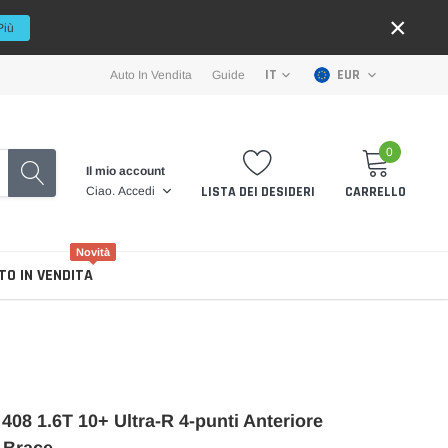
×
Più
EUR
IT
Auto In Vendita
Guide
0
Il mio account
LISTA DEI DESIDERI
CARRELLO
Ciao.
Accedi
Novità
TO IN VENDITA
408 1.6T 10+ Ultra-R 4-punti Anteriore