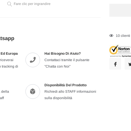
Fare clic per ingrandire
Inserimento
35
client
atsapp
del
prodotto
ia Ed Europa
Hai Bisogno Di Aiuto?
nel
riceverai
Contattaci tramite il pulsante
carrello
 tracking di
"Chatta con Noi"
Disponibilità Del Prodotto
 della
Richiedi allo STAFF informazioni
aff
sulla disponibilità