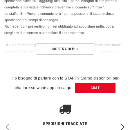
spedizione clicca su " aggiungi alla lista " ,se hai bisogno di altri prodotti
completa la tua lista e richiedi il preventivo cliccando su " invia ".
Lo staff di Em-Power ti comunicherà il prima possibile, il totale inclusa
spedizione ed i tempi di consegna.
Richiedendo il preventivo non sei obbligato ad acquistare nulla, potrai
scegliere di accettare o cancellare il tuo preventivo.
HEL Performance specialise in the manufacture of all stainless steel brake
MOSTRA DI PIÙ
lines and hoses in over 60 countries around the world. The most powerful
part of your car is not the engine - it's the brakes. That's a fact! And by fitting
HEL Performance Stainless Steel Brake Lines you can make them even
more powerful, safer and longer lasting.
Ho bisogno di parlare con lo STAFF? Siamo disponibili per
For availability of this product and to know costs and delivery times click on "
chattare su whatsapp clicca qui
CHAT
aggiungi alla lista " , if you need other products complete your list and ask for
a quote by clicking on " invia ".
The Em -Power staff will inform you as soon as possible about the total
including shipping and delivery times.
Requiring the quote you are not obliged to buy anything, you can choose to
accept or delete your quote.
SPEDIZIONI TRACCIATE