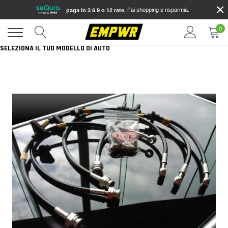
×
Vai
Fai shopping e risparmia.
paga in 3 6 9 o 12 rate.
direttamente
ai
0
contenuti
SELEZIONA IL TUO MODELLO DI AUTO