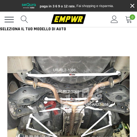
×
Vai
Fai shopping e risparmia.
paga in 3 6 9 o 12 rate.
direttamente
ai
0
contenuti
SELEZIONA IL TUO MODELLO DI AUTO