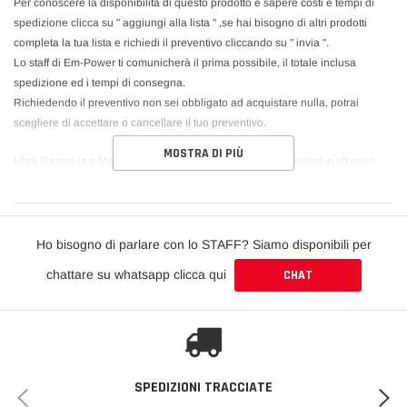
Per conoscere la disponibilità di questo prodotto e sapere costi e tempi di
spedizione clicca su " aggiungi alla lista " ,se hai bisogno di altri prodotti
completa la tua lista e richiedi il preventivo cliccando su " invia ".
Lo staff di Em-Power ti comunicherà il prima possibile, il totale inclusa
spedizione ed i tempi di consegna.
Richiedendo il preventivo non sei obbligato ad acquistare nulla, potrai
scegliere di accettare o cancellare il tuo preventivo.
MOSTRA DI PIÙ
Ultra Racing is a Malaysian-based manufacturer and specialist in chassis
strengthening and tuning components. Ultra Racing researches, develops
and manufactures high quality strut and chassis bars for all types of
passenger vehicles.
Ho bisogno di parlare con lo STAFF? Siamo disponibili per
Through intensive research, followed by street and race track testing, Ultra
chattare su whatsapp clicca qui
CHAT
Racing bars are proven to provide dynamic safety, ultimate road traction and
provide an undeniably sensational driving experience. All of this can be
attributed to the increase in structural rigidity of the vehicle through the use of
Ultra Racing chassis reinforcement bars. Thus, increasing handling and
response, improved steering precision under high loads such as cornering
and braking, and reduces understeer or oversteer.
SPEDIZIONI TRACCIATE