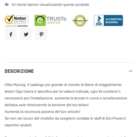
Inserimento
20
clienti stanno visualizzando questo prodotto
del
prodotto
nel
carrello
DESCRIZIONE
Ultra Racing, il catalogo più grande al mondo di Barre di Irriggidimento
telaio! Ogni barra è specifica per la vettura indicata, ogni kit contiene il
necessario per l'installazione, aumenta la tenuta in curva e accellerazione
dellatua auto diminuendo la torsione del tuo telaio!
Aumenta la sicurezza passiva del tuo veicolo!
Se non sei sicuro del modello da scegliere contatta lo staff di Em-Power.it
sapremo aiutarti.