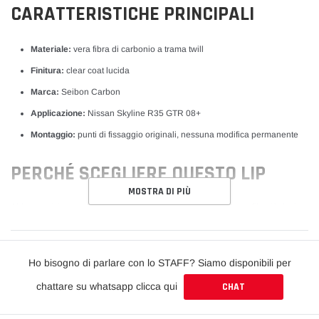
CARATTERISTICHE PRINCIPALI
Materiale:
vera fibra di carbonio a trama twill
Finitura:
clear coat lucida
Marca:
Seibon Carbon
Applicazione:
Nissan Skyline R35 GTR 08+
Montaggio:
punti di fissaggio originali, nessuna modifica permanente
PERCHÉ SCEGLIERE QUESTO LIP
MOSTRA DI PIÙ
Abbassa visivamente la vettura e rifinisce il paraurti con un profilo più deciso,
in vera fibra di carbonio leggera.
COMPATIBILITÀ
Ho bisogno di parlare con lo STAFF? Siamo disponibili per
chattare su whatsapp clicca qui
CHAT
Compatibile con Nissan Skyline R35 GTR 08+. Verifica sempre generazione,
allestimento e versione della tua vettura prima dell'acquisto.