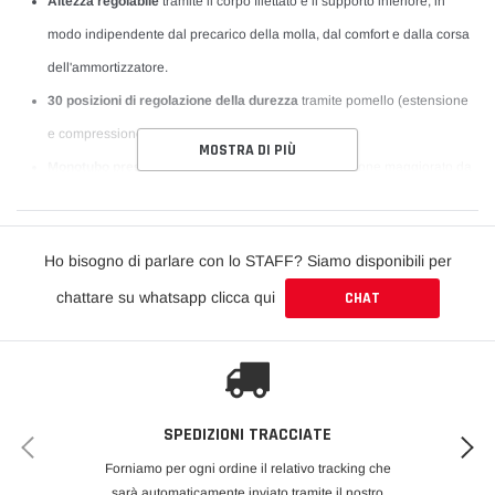
Altezza regolabile
tramite il corpo filettato e il supporto inferiore, in
modo indipendente dal precarico della molla, dal comfort e dalla corsa
dell'ammortizzatore.
30 posizioni di regolazione della durezza
tramite pomello (estensione
e compressione simultanee).
MOSTRA DI PIÙ
Monotubo pressurizzato con pistone flottante
: pistone maggiorato da
46 mm in corpo da 53 mm, per maggiore capacità d'olio e migliore
guida idraulica.
Ho bisogno di parlare con lo STAFF? Siamo disponibili per
Taratura Club Sport
: molle e idraulica leggermente più rigide della
chattare su whatsapp clicca qui
CHAT
gamma Street, ideali per i trackday con uso quotidiano dell'auto.
Oli di ultima generazione ad alta stabilità, resistenti al surriscaldamento
per prestazioni costanti.
Raccordi dei tubi freno a specifica OEM, trattamento anticorrosione e
SPEDIZIONI TRACCIATE
cuffie parapolvere.
Rateo molle: 7 kgF/mm (anteriore) e 7 kgF/mm (posteriore)
.
Forniamo per ogni ordine il relativo tracking che
sarà automaticamente inviato tramite il nostro