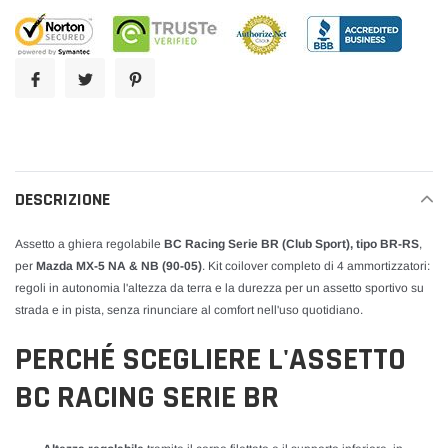
del
prodotto
nel
carrello
DESCRIZIONE
Assetto a ghiera regolabile
BC Racing Serie BR (Club Sport), tipo BR-RS
,
per
Mazda MX-5 NA & NB (90-05)
. Kit coilover completo di 4 ammortizzatori:
regoli in autonomia l'altezza da terra e la durezza per un assetto sportivo su
strada e in pista, senza rinunciare al comfort nell'uso quotidiano.
PERCHÉ SCEGLIERE L'ASSETTO
BC RACING SERIE BR