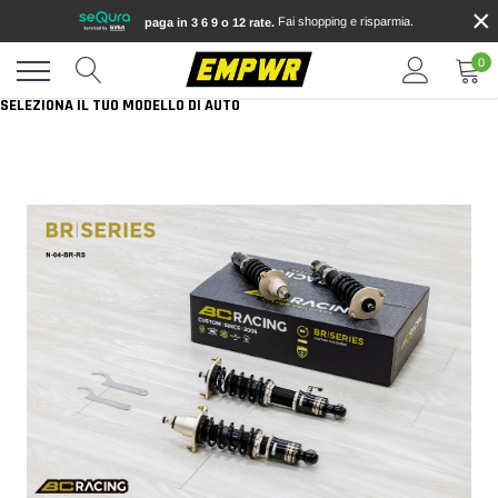
×
Vai
Fai shopping e risparmia.
paga in 3 6 9 o 12 rate.
direttamente
ai
0
contenuti
SELEZIONA IL TUO MODELLO DI AUTO