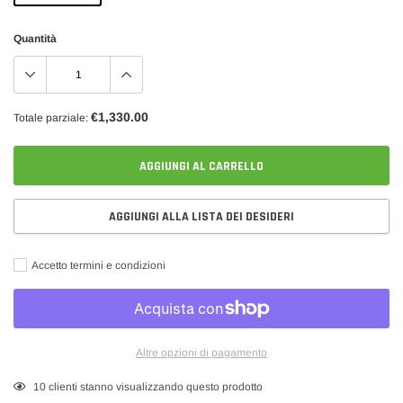
Quantità
€1,330.00
Totale parziale:
AGGIUNGI AL CARRELLO
AGGIUNGI ALLA LISTA DEI DESIDERI
Accetto termini e condizioni
Altre opzioni di pagamento
Inserimento
25
clienti stanno visualizzando questo prodotto