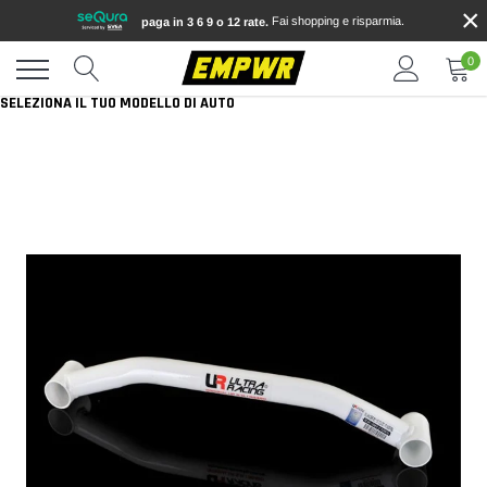
×
Vai
Fai shopping e risparmia.
paga in 3 6 9 o 12 rate.
direttamente
ai
0
contenuti
SELEZIONA IL TUO MODELLO DI AUTO