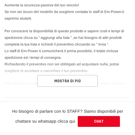
Aumenta la sicurezza passiva del tuo veicolo!
Se non sei sicuro del modello da scegliere contatta lo staff di Em-Power.it
sapremo aiutarti.
Per conoscere la disponibilità di questo prodotto e sapere costi e tempi di
spedizione clicca su " aggiungi alla lista " ,se hai bisogno di altri prodotti
completa la tua lista e richiedi il preventivo cliccando su " invia ".
Lo staff di Em-Power ti comunicherà il prima possibile, il totale inclusa
spedizione ed i tempi di consegna.
Richiedendo il preventivo non sei obbligato ad acquistare nulla, potrai
scegliere di accettare o cancellare il tuo preventivo.
MOSTRA DI PIÙ
Ultra Racing is a Malaysian-based manufacturer and specialist in chassis
strengthening and tuning components. Ultra Racing researches, develops
and manufactures high quality strut and chassis bars for all types of
passenger vehicles.
Ho bisogno di parlare con lo STAFF? Siamo disponibili per
Through intensive research, followed by street and race track testing, Ultra
chattare su whatsapp clicca qui
CHAT
Racing bars are proven to provide dynamic safety, ultimate road traction and
provide an undeniably sensational driving experience. All of this can be