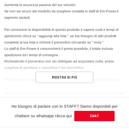
Aumenta la sicurezza passiva del tuo veicolo!
Se non sei sicuro del modello da scegliere contatta lo staff di Em-Power.it
sapremo aiutarti.
Per conoscere la disponibilità di questo prodotto e sapere costi e tempi di
spedizione clicca su " aggiungi alla lista " ,se hai bisogno di altri prodotti
completa la tua lista e richiedi il preventivo cliccando su " invia ".
Lo staff di Em-Power ti comunicherà il prima possibile, il totale inclusa
spedizione ed i tempi di consegna.
Richiedendo il preventivo non sei obbligato ad acquistare nulla, potrai
scegliere di accettare o cancellare il tuo preventivo.
MOSTRA DI PIÙ
Ultra Racing is a Malaysian-based manufacturer and specialist in chassis
strengthening and tuning components. Ultra Racing researches, develops
and manufactures high quality strut and chassis bars for all types of
passenger vehicles.
Ho bisogno di parlare con lo STAFF? Siamo disponibili per
Through intensive research, followed by street and race track testing, Ultra
chattare su whatsapp clicca qui
CHAT
Racing bars are proven to provide dynamic safety, ultimate road traction and
provide an undeniably sensational driving experience. All of this can be