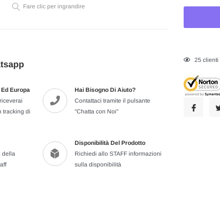
Fare clic per ingrandire
Inserimento
25
client
atsapp
del
prodotto
ia Ed Europa
Hai Bisogno Di Aiuto?
nel
riceverai
Contattaci tramite il pulsante
carrello
 tracking di
"Chatta con Noi"
Disponibilità Del Prodotto
 della
Richiedi allo STAFF informazioni
aff
sulla disponibilità