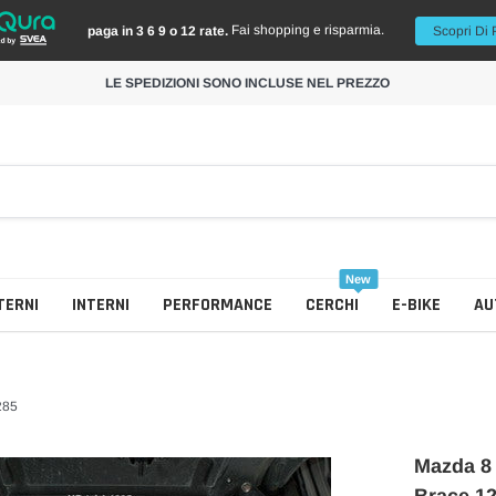
Fai shopping e risparmia.
paga in 3 6 9 o 12 rate.
Scopri Di 
LE SPEDIZIONI SONO INCLUSE NEL PREZZO
New
TERNI
INTERNI
PERFORMANCE
CERCHI
E-BIKE
AU
285
Mazda 8 
Collettore Scarico
Cerchi Colorati