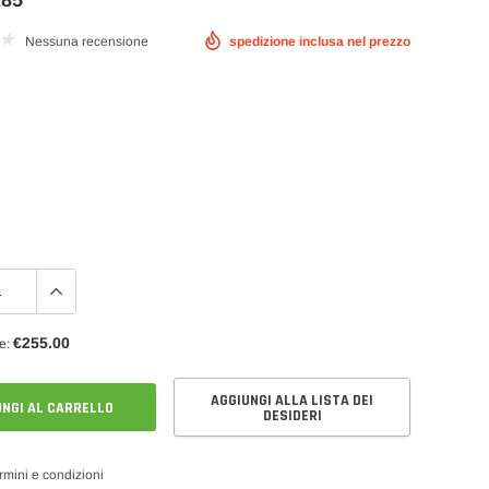
285
Nessuna recensione
spedizione inclusa nel prezzo
le
Pompa Benzina
Fuel Rail e Rampe Iniettori Maggiorate
Serbatoio Carburante Sportivo
€255.00
e:
AGGIUNGI ALLA LISTA DEI
NGI AL CARRELLO
DESIDERI
rmini e condizioni