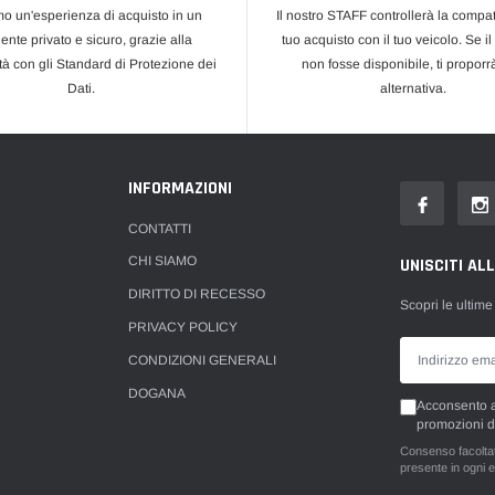
mo un'esperienza di acquisto in un
Il nostro STAFF controllerà la compati
ente privato e sicuro, grazie alla
tuo acquisto con il tuo veicolo. Se il
tà con gli Standard di Protezione dei
non fosse disponibile, ti propor
Dati.
alternativa.
INFORMAZIONI
CONTATTI
CHI SIAMO
UNISCITI AL
DIRITTO DI RECESSO
Scopri le ultime
PRIVACY POLICY
CONDIZIONI GENERALI
DOGANA
Acconsento al
promozioni d
Consenso facoltati
presente in ogni e