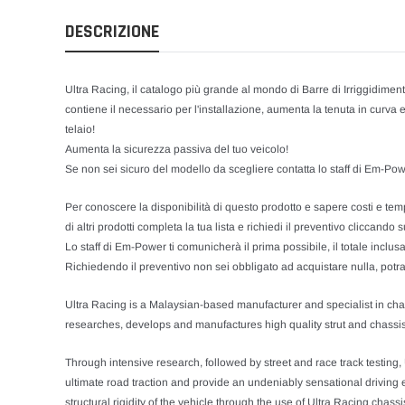
DESCRIZIONE
Ultra Racing, il catalogo più grande al mondo di Barre di Irriggidimento
contiene il necessario per l'installazione, aumenta la tenuta in curva
telaio!
Aumenta la sicurezza passiva del tuo veicolo!
Se non sei sicuro del modello da scegliere contatta lo staff di Em-Powe
Per conoscere la disponibilità di questo prodotto e sapere costi e tempi
di altri prodotti completa la tua lista e richiedi il preventivo cliccando su
Lo staff di Em-Power ti comunicherà il prima possibile, il totale inclu
Richiedendo il preventivo non sei obbligato ad acquistare nulla, potrai
Ultra Racing is a Malaysian-based manufacturer and specialist in ch
researches, develops and manufactures high quality strut and chassis 
Through intensive research, followed by street and race track testing,
ultimate road traction and provide an undeniably sensational driving ex
structural rigidity of the vehicle through the use of Ultra Racing cha