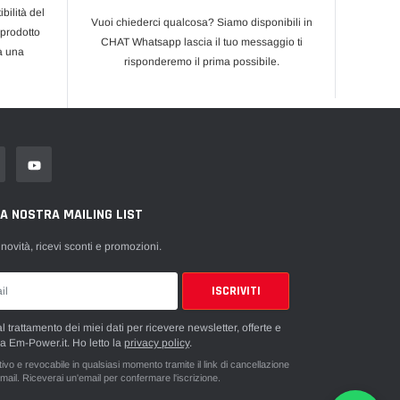
bilità del
Vuoi chiederci qualcosa? Siamo disponibili in
 prodotto
CHAT Whatsapp lascia il tuo messaggio ti
rà una
risponderemo il prima possibile.
LA NOSTRA MAILING LIST
 novità, ricevi sconti e promozioni.
 trattamento dei miei dati per ricevere newsletter, offerte e
a Em-Power.it. Ho letto la
privacy policy
.
vo e revocabile in qualsiasi momento tramite il link di cancellazione
mail. Riceverai un'email per confermare l'iscrizione.