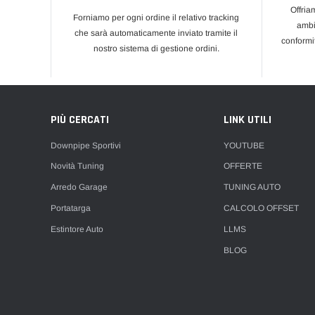
Offria
Forniamo per ogni ordine il relativo tracking
ambi
che sarà automaticamente inviato tramite il
conformi
nostro sistema di gestione ordini.
PIÙ CERCATI
LINK UTILI
Downpipe Sportivi
YOUTUBE
Novità Tuning
OFFERTE
Arredo Garage
TUNING AUTO
Portatarga
CALCOLO OFFSET
Estintore Auto
LLMS
BLOG