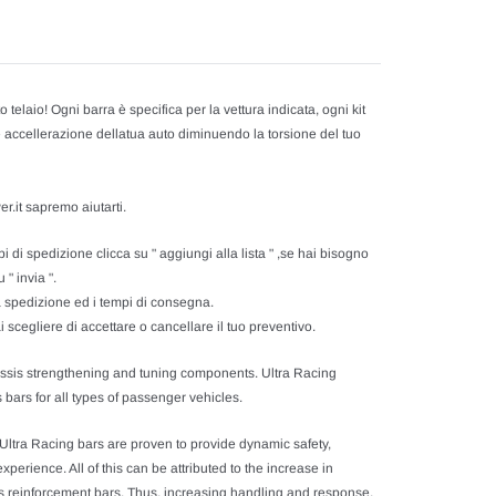
 telaio! Ogni barra è specifica per la vettura indicata, ogni kit
 e accellerazione dellatua auto diminuendo la torsione del tuo
r.it sapremo aiutarti.
 di spedizione clicca su " aggiungi alla lista " ,se hai bisogno
 " invia ".
sa spedizione ed i tempi di consegna.
 scegliere di accettare o cancellare il tuo preventivo.
assis strengthening and tuning components. Ultra Racing
bars for all types of passenger vehicles.
 Ultra Racing bars are proven to provide dynamic safety,
perience. All of this can be attributed to the increase in
ssis reinforcement bars. Thus, increasing handling and response,