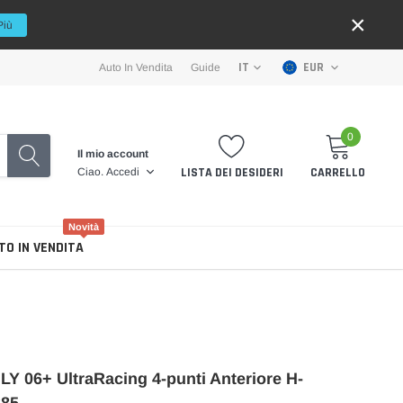
×
Più
EUR
IT
Auto In Vendita
Guide
0
Il mio account
LISTA DEI DESIDERI
CARRELLO
Ciao.
Accedi
Novità
TO IN VENDITA
LY 06+ UltraRacing 4-punti Anteriore H-