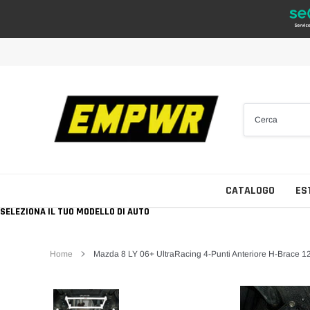
Vai
direttamente
ai
contenuti
CATALOGO
ES
SELEZIONA IL TUO MODELLO DI AUTO
Home
Mazda 8 LY 06+ UltraRacing 4-Punti Anteriore H-Brace 1
Tutti i Brand
Collettori D'aspirazione
Cerchi da 14"