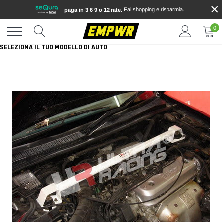
×
Vai
Fai shopping e risparmia.
paga in 3 6 9 o 12 rate.
direttamente
ai
0
contenuti
SELEZIONA IL TUO MODELLO DI AUTO