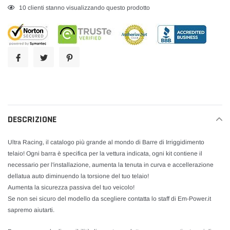
Inserimento
17
clienti stanno visualizzando questo prodotto
del
prodotto
nel
carrello
DESCRIZIONE
Ultra Racing, il catalogo più grande al mondo di Barre di Irriggidimento
telaio! Ogni barra è specifica per la vettura indicata, ogni kit contiene il
necessario per l'installazione, aumenta la tenuta in curva e accellerazione
dellatua auto diminuendo la torsione del tuo telaio!
Aumenta la sicurezza passiva del tuo veicolo!
Se non sei sicuro del modello da scegliere contatta lo staff di Em-Power.it
sapremo aiutarti.