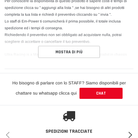
Per conoscere la disponibilità di questo prodotto e sapere costi e tempi di
spedizione clicca su " aggiungi alla lista " ,se hai bisogno di altri prodotti
completa la tua lista e richiedi il preventivo cliccando su " invia ".
Lo staff di Em-Power ti comunicherà il prima possibile, il totale inclusa
spedizione ed i tempi di consegna.
Richiedendo il preventivo non sei obbligato ad acquistare nulla, potrai
scegliere di accettare o cancellare il tuo preventivo.
MOSTRA DI PIÙ
Ultra Racing is a Malaysian-based manufacturer and specialist in chassis
strengthening and tuning components. Ultra Racing researches, develops
and manufactures high quality strut and chassis bars for all types of
passenger vehicles.
Ho bisogno di parlare con lo STAFF? Siamo disponibili per
Through intensive research, followed by street and race track testing, Ultra
chattare su whatsapp clicca qui
CHAT
Racing bars are proven to provide dynamic safety, ultimate road traction and
provide an undeniably sensational driving experience. All of this can be
attributed to the increase in structural rigidity of the vehicle through the use of
Ultra Racing chassis reinforcement bars. Thus, increasing handling and
response, improved steering precision under high loads such as cornering
and braking, and reduces understeer or oversteer.
SPEDIZIONI TRACCIATE