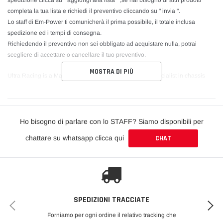
completa la tua lista e richiedi il preventivo cliccando su " invia ".
Lo staff di Em-Power ti comunicherà il prima possibile, il totale inclusa
spedizione ed i tempi di consegna.
Richiedendo il preventivo non sei obbligato ad acquistare nulla, potrai
scegliere di accettare o cancellare il tuo preventivo.
MOSTRA DI PIÙ
Ultra Racing is a Malaysian-based manufacturer and specialist in chassis
strengthening and tuning components. Ultra Racing researches, develops
and manufactures high quality strut and chassis bars for all types of
passenger vehicles.
Ho bisogno di parlare con lo STAFF? Siamo disponibili per
Through intensive research, followed by street and race track testing, Ultra
chattare su whatsapp clicca qui
CHAT
Racing bars are proven to provide dynamic safety, ultimate road traction and
provide an undeniably sensational driving experience. All of this can be
attributed to the increase in structural rigidity of the vehicle through the use of
Ultra Racing chassis reinforcement bars. Thus, increasing handling and
response, improved steering precision under high loads such as cornering
and braking, and reduces understeer or oversteer.
SPEDIZIONI TRACCIATE
Forniamo per ogni ordine il relativo tracking che
Our extensive line up of Ultra Racing bars will meet all your chassis tuning