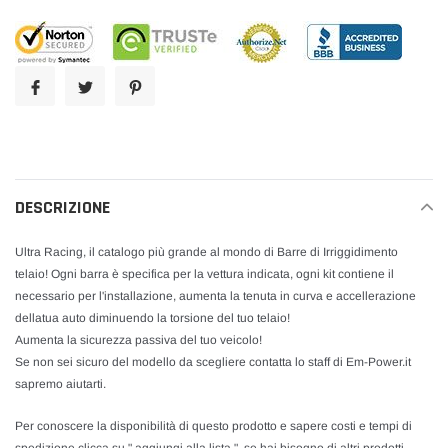
del
prodotto
nel
carrello
DESCRIZIONE
Ultra Racing, il catalogo più grande al mondo di Barre di Irriggidimento
telaio! Ogni barra è specifica per la vettura indicata, ogni kit contiene il
necessario per l'installazione, aumenta la tenuta in curva e accellerazione
dellatua auto diminuendo la torsione del tuo telaio!
Aumenta la sicurezza passiva del tuo veicolo!
Se non sei sicuro del modello da scegliere contatta lo staff di Em-Power.it
sapremo aiutarti.
Per conoscere la disponibilità di questo prodotto e sapere costi e tempi di
spedizione clicca su " aggiungi alla lista " ,se hai bisogno di altri prodotti