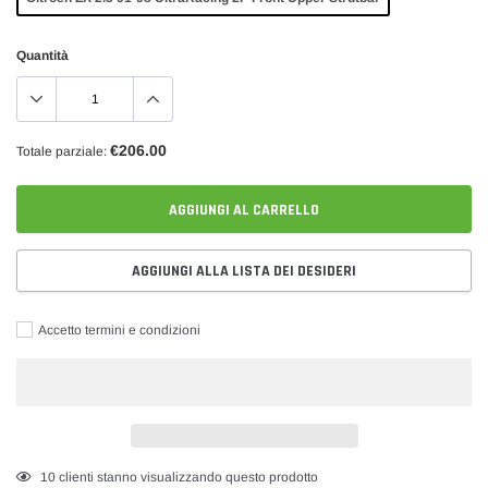
Quantità
€206.00
Totale parziale:
AGGIUNGI AL CARRELLO
AGGIUNGI ALLA LISTA DEI DESIDERI
Accetto termini e condizioni
Inserimento
35
clienti stanno visualizzando questo prodotto