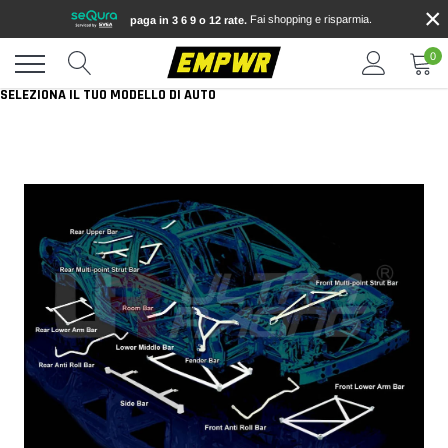
×
Vai
Fai shopping e risparmia.
paga in 3 6 9 o 12 rate.
direttamente
ai
0
contenuti
SELEZIONA IL TUO MODELLO DI AUTO