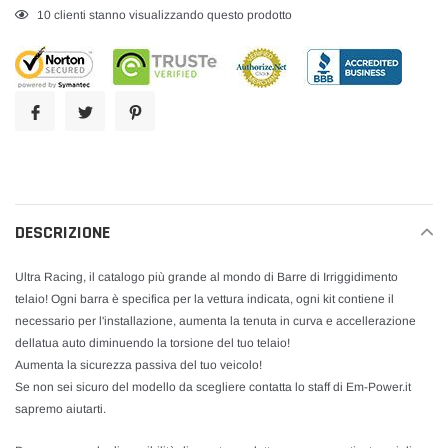
Inserimento
18
clienti stanno visualizzando questo prodotto
del
prodotto
nel
carrello
DESCRIZIONE
Ultra Racing, il catalogo più grande al mondo di Barre di Irriggidimento
telaio! Ogni barra è specifica per la vettura indicata, ogni kit contiene il
necessario per l'installazione, aumenta la tenuta in curva e accellerazione
dellatua auto diminuendo la torsione del tuo telaio!
Aumenta la sicurezza passiva del tuo veicolo!
Se non sei sicuro del modello da scegliere contatta lo staff di Em-Power.it
sapremo aiutarti.