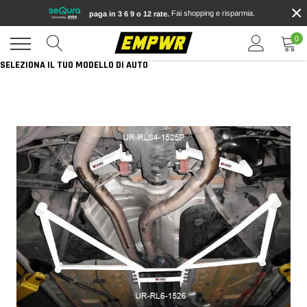
×
Vai
Fai shopping e risparmia.
paga in 3 6 9 o 12 rate.
direttamente
ai
0
contenuti
SELEZIONA IL TUO MODELLO DI AUTO