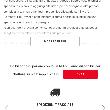
Per conoscere la disponibilità di questo prodotto e sapere costi e tempi di
spedizione clicca su " aggiungi alla lista " ,se hai bisogno di altri prodotti
completa la tua lista e richiedi il preventivo cliccando su " invia ".
Lo staff di Em-Power ti comunicherà il prima possibile, il totale inclusa
spedizione ed i tempi di consegna.
Richiedendo il preventivo non sei obbligato ad acquistare nulla, potrai
scegliere di accettare o cancellare il tuo preventivo.
MOSTRA DI PIÙ
Ultra Racing is a Malaysian-based manufacturer and specialist in chassis
strengthening and tuning components. Ultra Racing researches, develops
and manufactures high quality strut and chassis bars for all types of
passenger vehicles.
Ho bisogno di parlare con lo STAFF? Siamo disponibili per
Through intensive research, followed by street and race track testing, Ultra
chattare su whatsapp clicca qui
CHAT
Racing bars are proven to provide dynamic safety, ultimate road traction and
provide an undeniably sensational driving experience. All of this can be
attributed to the increase in structural rigidity of the vehicle through the use of
Ultra Racing chassis reinforcement bars. Thus, increasing handling and
response, improved steering precision under high loads such as cornering
and braking, and reduces understeer or oversteer.
SPEDIZIONI TRACCIATE