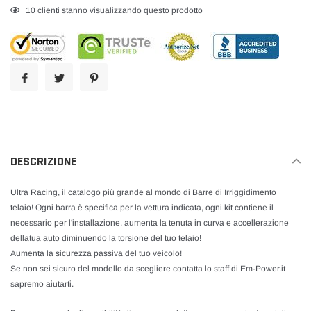
Inserimento
35
clienti stanno visualizzando questo prodotto
del
prodotto
nel
carrello
DESCRIZIONE
Ultra Racing, il catalogo più grande al mondo di Barre di Irriggidimento
telaio! Ogni barra è specifica per la vettura indicata, ogni kit contiene il
necessario per l'installazione, aumenta la tenuta in curva e accellerazione
dellatua auto diminuendo la torsione del tuo telaio!
Aumenta la sicurezza passiva del tuo veicolo!
Se non sei sicuro del modello da scegliere contatta lo staff di Em-Power.it
sapremo aiutarti.