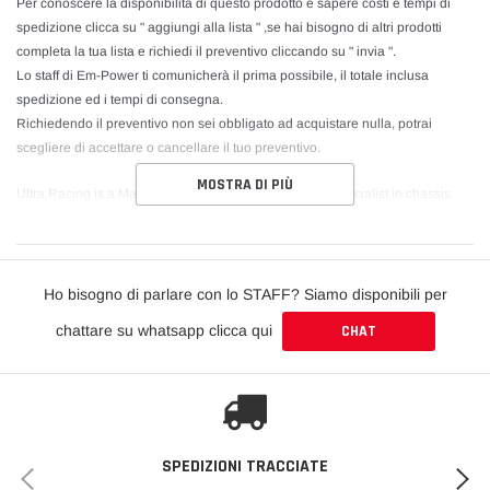
Per conoscere la disponibilità di questo prodotto e sapere costi e tempi di
spedizione clicca su " aggiungi alla lista " ,se hai bisogno di altri prodotti
completa la tua lista e richiedi il preventivo cliccando su " invia ".
Lo staff di Em-Power ti comunicherà il prima possibile, il totale inclusa
spedizione ed i tempi di consegna.
Richiedendo il preventivo non sei obbligato ad acquistare nulla, potrai
scegliere di accettare o cancellare il tuo preventivo.
MOSTRA DI PIÙ
Ultra Racing is a Malaysian-based manufacturer and specialist in chassis
strengthening and tuning components. Ultra Racing researches, develops
and manufactures high quality strut and chassis bars for all types of
passenger vehicles.
Ho bisogno di parlare con lo STAFF? Siamo disponibili per
Through intensive research, followed by street and race track testing, Ultra
chattare su whatsapp clicca qui
CHAT
Racing bars are proven to provide dynamic safety, ultimate road traction and
provide an undeniably sensational driving experience. All of this can be
attributed to the increase in structural rigidity of the vehicle through the use of
Ultra Racing chassis reinforcement bars. Thus, increasing handling and
response, improved steering precision under high loads such as cornering
and braking, and reduces understeer or oversteer.
SPEDIZIONI TRACCIATE