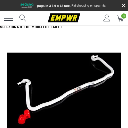
×
Vai
Fai shopping e risparmia.
paga in 3 6 9 o 12 rate.
direttamente
ai
0
contenuti
SELEZIONA IL TUO MODELLO DI AUTO