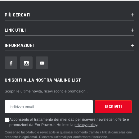
PIÙ CERCATI
LINK UTILI
INFORMAZIONI
UNISCITI ALLA NOSTRA MAILING LIST
Scopri le ultime novità, ricevi sconti e promozioni.
Acconsento al trattamento dei miei dati per ricevere newsletter, offerte e
promozioni da Em-Power.it. Ho letto la
privacy policy
.
Consenso facoltativo e revocabile in qualsiasi momento tramite il link di cancellazione
presente in ogni email. Riceverai un'email per confermare l'iscrizione.