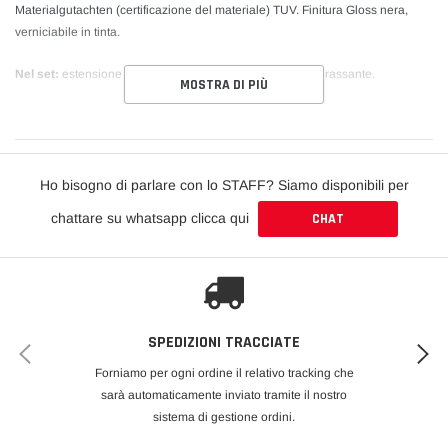
Materialgutachten (certificazione del materiale) TUV. Finitura Gloss nera,
verniciabile in tinta.
Nel set:
estensione spoiler con biadesivo 3M e panno sgrassante.
MOSTRA DI PIÙ
DOMANDE FREQUENTI
Come si monta l'estensione spoiler?
Dipende dal prodotto: e previsto un kit
Ho bisogno di parlare con lo STAFF? Siamo disponibili per
di installazione che, a seconda del componente, comprende viti, bulloni e
biadesivo 3M. Consigliamo il montaggio da parte di personale esperto.
chattare su whatsapp clicca qui
CHAT
SPEDIZIONI TRACCIATE
Forniamo per ogni ordine il relativo tracking che
sarà automaticamente inviato tramite il nostro
sistema di gestione ordini.