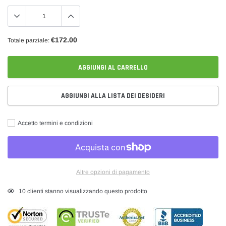
€172.00
Totale parziale:
AGGIUNGI AL CARRELLO
AGGIUNGI ALLA LISTA DEI DESIDERI
Accetto termini e condizioni
Altre opzioni di pagamento
Inserimento
25
clienti stanno visualizzando questo prodotto
del
prodotto
nel