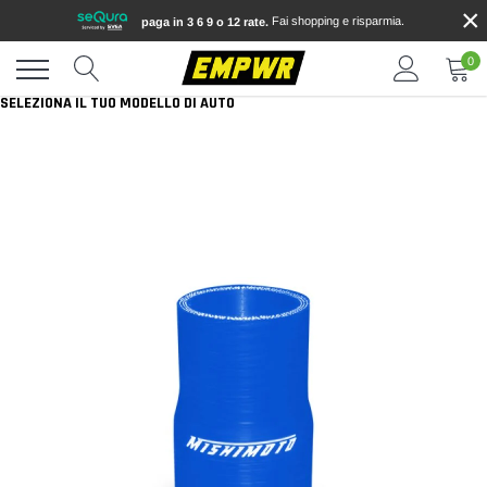
×
Vai
Fai shopping e risparmia.
paga in 3 6 9 o 12 rate.
direttamente
ai
0
contenuti
SELEZIONA IL TUO MODELLO DI AUTO