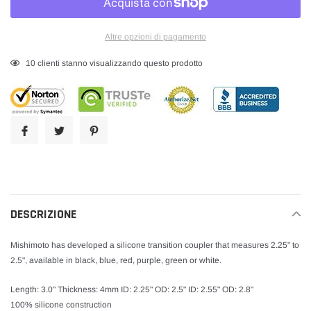
Altre opzioni di pagamento
Inserimento
18
clienti stanno visualizzando questo prodotto
del
prodotto
nel
carrello
DESCRIZIONE
Mishimoto has developed a silicone transition coupler that measures 2.25" to
2.5", available in black, blue, red, purple, green or white.
Length: 3.0" Thickness: 4mm ID: 2.25" OD: 2.5" ID: 2.55" OD: 2.8"
100% silicone construction