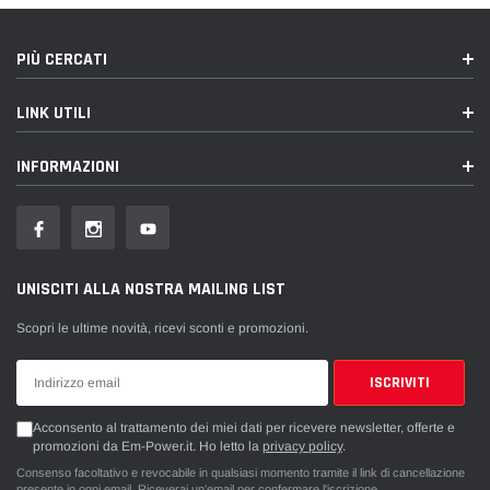
PIÙ CERCATI
LINK UTILI
INFORMAZIONI
UNISCITI ALLA NOSTRA MAILING LIST
Scopri le ultime novità, ricevi sconti e promozioni.
Acconsento al trattamento dei miei dati per ricevere newsletter, offerte e
promozioni da Em-Power.it. Ho letto la
privacy policy
.
Consenso facoltativo e revocabile in qualsiasi momento tramite il link di cancellazione
presente in ogni email. Riceverai un'email per confermare l'iscrizione.