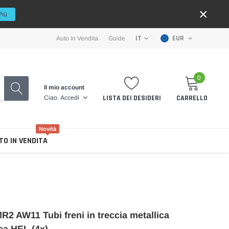
×
Più
EUR
IT
Auto In Vendita
Guide
0
Il mio account
LISTA DEI DESIDERI
CARRELLO
Ciao.
Accedi
Novità
TO IN VENDITA
R2 AW11 Tubi freni in treccia metallica