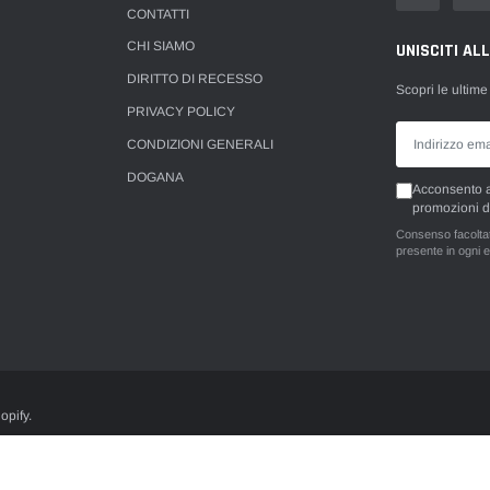
CONTATTI
CHI SIAMO
UNISCITI AL
DIRITTO DI RECESSO
Scopri le ultime
PRIVACY POLICY
CONDIZIONI GENERALI
DOGANA
Acconsento al
promozioni d
Consenso facoltati
presente in ogni e
opify.
tario GR - P.iva (VAT) IT10447651000
Toyota MR2 AW11 Tubi freni in treccia