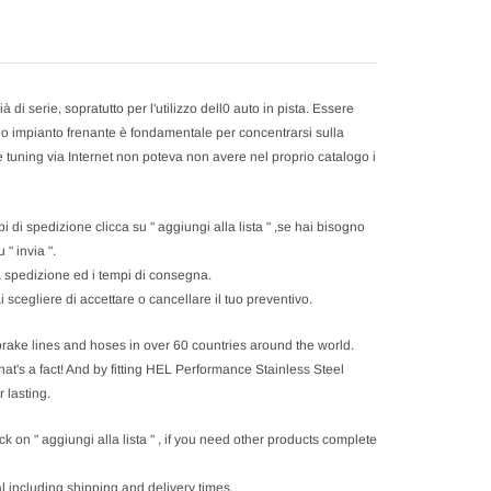
di serie, sopratutto per l'utilizzo dell0 auto in pista. Essere
io impianto frenante è fondamentale per concentrarsi sulla
e tuning via Internet non poteva non avere nel proprio catalogo i
 di spedizione clicca su " aggiungi alla lista " ,se hai bisogno
 " invia ".
sa spedizione ed i tempi di consegna.
 scegliere di accettare o cancellare il tuo preventivo.
brake lines and hoses in over 60 countries around the world.
That's a fact! And by fitting HEL Performance Stainless Steel
 lasting.
ck on " aggiungi alla lista " , if you need other products complete
l including shipping and delivery times.