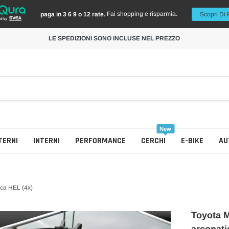
Fai shopping e risparmia.
paga in 3 6 9 o 12 rate.
Scopri Di 
LE SPEDIZIONI SONO INCLUSE NEL PREZZO
New
TERNI
INTERNI
PERFORMANCE
CERCHI
E-BIKE
AU
ica HEL (4x)
Toyota M
Collettore Scarico
Cerchi Colorati