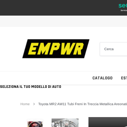
Vai
direttamente
ai
contenuti
CATALOGO
ES
SELEZIONA IL TUO MODELLO DI AUTO
Home
Toyota MR2 AW11 Tubi Freni In Treccia Metallica Areonat
Tutti i Brand
Collettori D'aspirazione
Cerchi da 14"