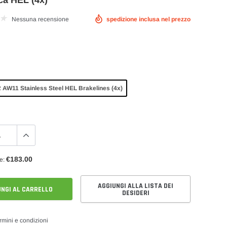
ca HEL (4x)
Nessuna recensione
spedizione inclusa nel prezzo
le
Pompa Benzina
Fuel Rail e Rampe Iniettori Maggiorate
 AW11 Stainless Steel HEL Brakelines (4x)
Serbatoio Carburante Sportivo
€183.00
e:
AGGIUNGI ALLA LISTA DEI
NGI AL CARRELLO
DESIDERI
rmini e condizioni