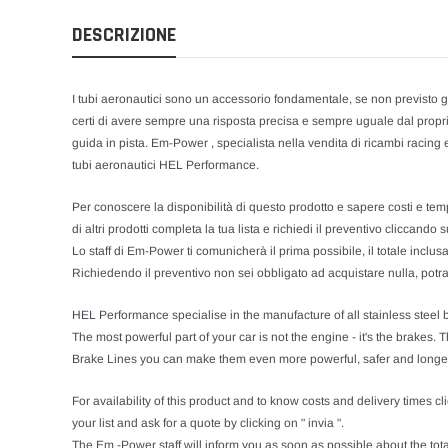
DESCRIZIONE
I tubi aeronautici sono un accessorio fondamentale, se non previsto già 
certi di avere sempre una risposta precisa e sempre uguale dal propr
guida in pista. Em-Power , specialista nella vendita di ricambi racing 
tubi aeronautici HEL Performance.
Per conoscere la disponibilità di questo prodotto e sapere costi e tempi
di altri prodotti completa la tua lista e richiedi il preventivo cliccando su
Lo staff di Em-Power ti comunicherà il prima possibile, il totale inclu
Richiedendo il preventivo non sei obbligato ad acquistare nulla, potrai
HEL Performance specialise in the manufacture of all stainless steel 
The most powerful part of your car is not the engine - it's the brakes. 
Brake Lines you can make them even more powerful, safer and longer
For availability of this product and to know costs and delivery times cli
your list and ask for a quote by clicking on " invia ".
The Em -Power staff will inform you as soon as possible about the tota