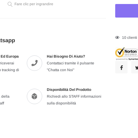
Fare clic per ingrandire
Inserimento
25
client
atsapp
del
prodotto
ia Ed Europa
Hai Bisogno Di Aiuto?
nel
riceverai
Contattaci tramite il pulsante
carrello
 tracking di
"Chatta con Noi"
Disponibilità Del Prodotto
 della
Richiedi allo STAFF informazioni
aff
sulla disponibilità