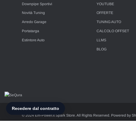
Downpipe Sportivi
YOUTUBE
Novità Tuning
OFFERTE
Arredo Garage
TUNING AUTO
Portatarga
CALCOLO OFFSET
Estintore Auto
LLMS
BLOG
© 2024 Em-Power.it Spark Store. All Rights Reserved. Powered by Sh
Esse Elle di Spadano Luca - Via Monte Suello 27 58019 Monte Argen