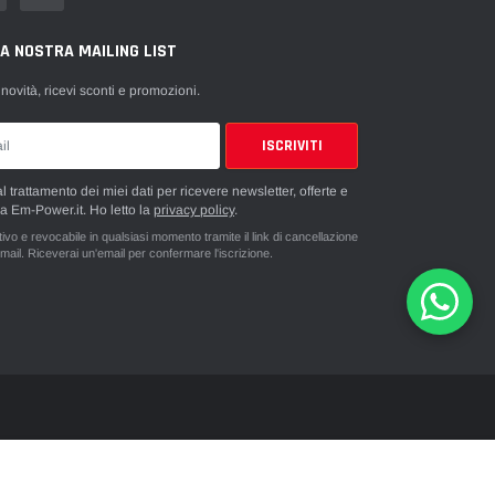
LA NOSTRA MAILING LIST
 novità, ricevi sconti e promozioni.
 trattamento dei miei dati per ricevere newsletter, offerte e
a Em-Power.it. Ho letto la
privacy policy
.
vo e revocabile in qualsiasi momento tramite il link di cancellazione
mail. Riceverai un'email per confermare l'iscrizione.