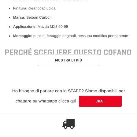
Finitura:
clear coat lucida
Marca:
Seibon Carbon
Applicazione:
Mazda MX3 90-95
Montaggio:
punti di fissaggio originali, nessuna modifica permanente
PERCHÉ SCEGLIERE QUESTO COFANO
MOSTRA DI PIÙ
Riduce il peso sull'avantreno migliorando l'agilità in curva, ideale per uso
track e show.
COMPATIBILITÀ
Ho bisogno di parlare con lo STAFF? Siamo disponibili per
chattare su whatsapp clicca qui
CHAT
Compatibile con Mazda MX3 90-95. Verifica sempre generazione,
allestimento e versione della tua vettura prima dell'acquisto.
DOMANDE FREQUENTI
È vera fibra di carbonio?