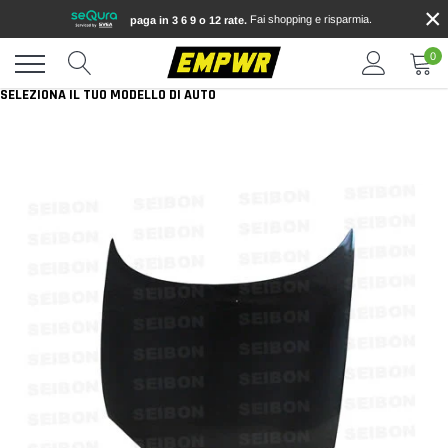
×
Vai
Fai shopping e risparmia.
paga in 3 6 9 o 12 rate.
direttamente
ai
0
contenuti
SELEZIONA IL TUO MODELLO DI AUTO