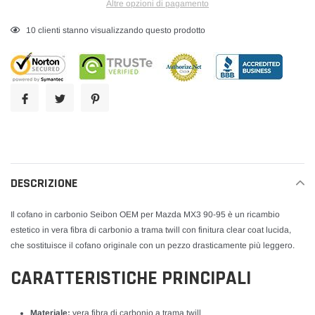
Altre opzioni di pagamento
Inserimento
15
clienti stanno visualizzando questo prodotto
del
prodotto
nel
carrello
DESCRIZIONE
Il cofano in carbonio Seibon OEM per Mazda MX3 90-95 è un ricambio
estetico in vera fibra di carbonio a trama twill con finitura clear coat lucida,
che sostituisce il cofano originale con un pezzo drasticamente più leggero.
CARATTERISTICHE PRINCIPALI
Materiale:
vera fibra di carbonio a trama twill