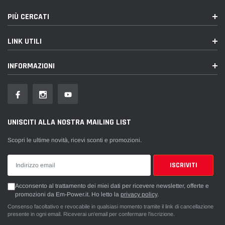
Prodotto realizzato su ordinazione: tempi di produzione circa 5/6 settimane
PIÙ CERCATI
più spedizione. Spedizione inclusa nel prezzo.
LINK UTILI
INFORMAZIONI
UNISCITI ALLA NOSTRA MAILING LIST
Scopri le ultime novità, ricevi sconti e promozioni.
Acconsento al trattamento dei miei dati per ricevere newsletter, offerte e
promozioni da Em-Power.it. Ho letto la
privacy policy
.
Consenso facoltativo e revocabile in qualsiasi momento tramite il link di cancellazione
presente in ogni email. Riceverai un'email per confermare l'iscrizione.