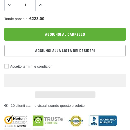
€223.00
Totale parziale:
AGGIUNGI AL CARRELLO
AGGIUNGI ALLA LISTA DEI DESIDERI
Accetto termini e condizioni
Inserimento
10
clienti stanno visualizzando questo prodotto
del
prodotto
nel