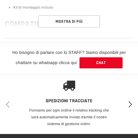
Kit di montaggio incluso
MOSTRA DI PIÙ
COMPATIBILITÀ
Volkswagen Scirocco R Mk3 (2008-2014)
Ho bisogno di parlare con lo STAFF? Siamo disponibili per
DOMANDE FREQUENTI
chattare su whatsapp clicca qui
CHAT
Come si monta il lip anteriore?
Dipende dal prodotto: è previsto un kit di installazione che, a seconda del
componente, comprende viti, bulloni e biadesivo 3M. Consigliamo il
montaggio da parte di personale esperto.
SPEDIZIONI TRACCIATE
Il prodotto è già verniciato?
Forniamo per ogni ordine il relativo tracking che
Viene fornito in ABS nero lucido, pronto per il montaggio. Può essere
sarà automaticamente inviato tramite il nostro
verniciato nel colore della carrozzeria.
sistema di gestione ordini.
SPEDIZIONE E PRODUZIONE