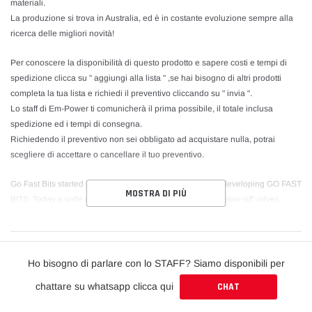
materiali.
La produzione si trova in Australia, ed è in costante evoluzione sempre alla
ricerca delle migliori novità!
Per conoscere la disponibilità di questo prodotto e sapere costi e tempi di
spedizione clicca su " aggiungi alla lista " ,se hai bisogno di altri prodotti
completa la tua lista e richiedi il preventivo cliccando su " invia ".
Lo staff di Em-Power ti comunicherà il prima possibile, il totale inclusa
spedizione ed i tempi di consegna.
Richiedendo il preventivo non sei obbligato ad acquistare nulla, potrai
scegliere di accettare o cancellare il tuo preventivo.
Go Fast Bits started back in 1997 designing, testing and developing GO FAST
MOSTRA DI PIÙ
BITS. Today a wide range of innovative and high-quality blow-off valves,
boost controllers, pulley kits and short shifters are available. All meticulously
designed and manufactured from the highest grade materials. GO FAST BITS
products are manufactured in Australia and GFB is constantly developing
new and innovative products!
Ho bisogno di parlare con lo STAFF? Siamo disponibili per
chattare su whatsapp clicca qui
CHAT
What makes GFB blowoff valves different and better?
Our new TMS Turbo Management System don't throw your BOOST away but