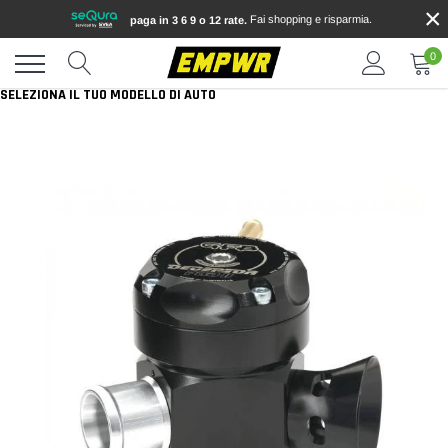
×
Vai
Fai shopping e risparmia.
paga in 3 6 9 o 12 rate.
direttamente
ai
0
contenuti
SELEZIONA IL TUO MODELLO DI AUTO