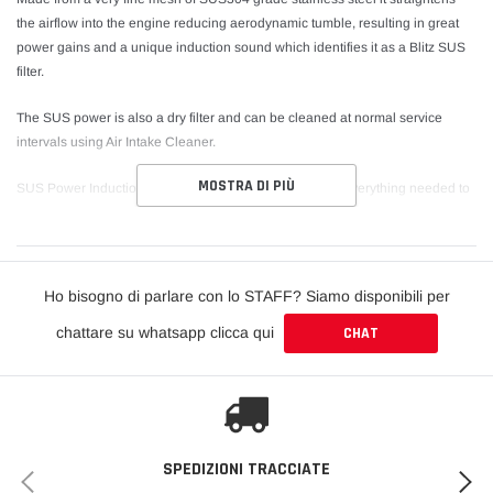
the airflow into the engine reducing aerodynamic tumble, resulting in great
power gains and a unique induction sound which identifies it as a Blitz SUS
filter.
The SUS power is also a dry filter and can be cleaned at normal service
intervals using Air Intake Cleaner.
MOSTRA DI PIÙ
SUS Power Induction kit is a complete kit and includes everything needed to
install onto your vehicle.
Ho bisogno di parlare con lo STAFF? Siamo disponibili per
chattare su whatsapp clicca qui
CHAT
SPEDIZIONI TRACCIATE