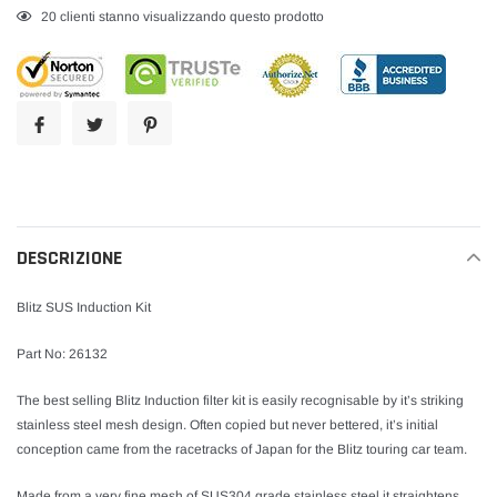
Inserimento
20
clienti stanno visualizzando questo prodotto
del
prodotto
nel
carrello
DESCRIZIONE
Blitz SUS Induction Kit
Part No: 26132
The best selling Blitz Induction filter kit is easily recognisable by it’s striking
stainless steel mesh design. Often copied but never bettered, it’s initial
conception came from the racetracks of Japan for the Blitz touring car team.
Made from a very fine mesh of SUS304 grade stainless steel it straightens